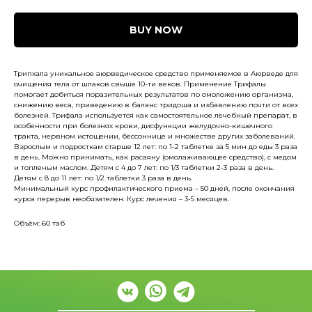
BUY NOW
Трипхала уникальное аюрведическое средство применяемое в Аюрведе для
очищения тела от шлаков свыше 10-ти веков. Применение Трифалы
помогает добиться поразительных результатов по омоложению организма,
снижению веса, приведению в баланс тридоша и избавлению почти от всех
болезней. Трифала используется как самостоятельное лечебный препарат, в
особенности при болезнях крови, дисфункции желудочно-кишечного
тракта, нервном истощении, бессоннице и множестве других заболеваний.
Взрослым и подросткам старше 12 лет: по 1-2 таблетке за 5 мин до еды 3 раза
в день. Можно принимать, как расаяну (омолаживающее средство), с медом
и топленым маслом. Детям с 4 до 7 лет: по 1/3 таблетки 2-3 раза в день.
Детям с 8 до 11 лет: по 1/2 таблетки 3 раза в день.
Минимальный курс профилактического приема – 50 дней, после окончания
курса перерыв необязателен. Курс лечения – 3-5 месяцев.
Объём: 60 таб