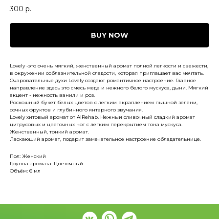
300
р.
BUY NOW
Lovely -это очень мягкий, женственный аромат полной легкости и свежести,
в окружении соблазнительной сладости, которая приглашает вас мечтать.
Очаровательные духи Lovely создают романтичное настроение. Главное
направление здесь это смесь меда и нежного белого мускуса, дыни. Мягкий
акцент - нежность ванили и роз.
Роскошный букет белых цветов с легким вкраплением пышной зелени,
сочных фруктов и глубинного янтарного звучания.
Lovely хитовый аромат от AlRehab. Нежный сливочный сладкий аромат
цитрусовых и цветочных нот с легким перекрытием тона мускуса.
Женственный, тонкий аромат.
Ласкающий аромат, подарит замечательное настроение обладательнице.
Пол: Женский
Группа аромата: Цветочный
Объём: 6 мл