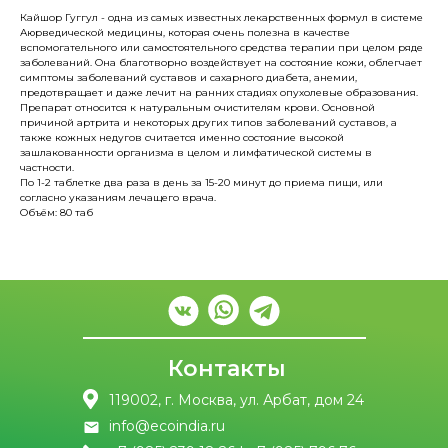
Кайшор Гуггул - одна из самых известных лекарственных формул в системе
Аюрведической медицины, которая очень полезна в качестве
вспомогательного или самостоятельного средства терапии при целом ряде
заболеваний. Она благотворно воздействует на состояние кожи, облегчает
симптомы заболеваний суставов и сахарного диабета, анемии,
предотвращает и даже лечит на ранних стадиях опухолевые образования.
Препарат относится к натуральным очистителям крови. Основной
причиной артрита и некоторых других типов заболеваний суставов, а
также кожных недугов считается именно состояние высокой
зашлакованности организма в целом и лимфатической системы в
частности.
По 1-2 таблетке два раза в день за 15-20 минут до приема пищи, или
согласно указаниям лечащего врача.
Объём: 80 таб
Контакты
119002, г. Москва, ул. Арбат, дом 24
info@ecoindia.ru