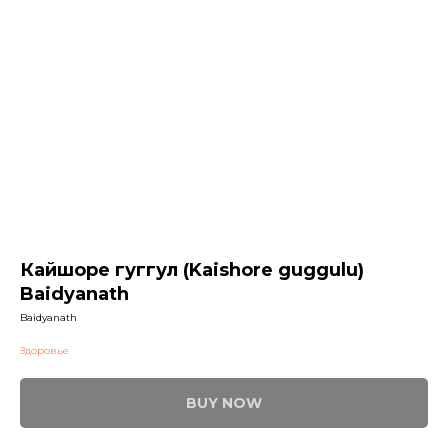
Кайшоре гуггул (Kaishore guggulu)
Baidyanath
Baidyanath
Здоровье
BUY NOW