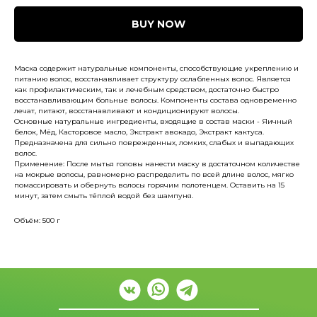
BUY NOW
Маска содержит натуральные компоненты, способствующие укреплению и
питанию волос, восстанавливает структуру ослабленных волос. Является
как профилактическим, так и лечебным средством, достаточно быстро
восстанавливающим больные волосы. Компоненты состава одновременно
лечат, питают, восстанавливают и кондиционируют волосы.
Основные натуральные ингредиенты, входящие в состав маски - Яичный
белок, Мёд, Касторовое масло, Экстракт авокадо, Экстракт кактуса.
Предназначена для сильно поврежденных, ломких, слабых и выпадающих
волос.
Применение: После мытья головы нанести маску в достаточном количестве
на мокрые волосы, равномерно распределить по всей длине волос, мягко
помассировать и обернуть волосы горячим полотенцем. Оставить на 15
минут, затем смыть тёплой водой без шампуня.
Объём: 500 г