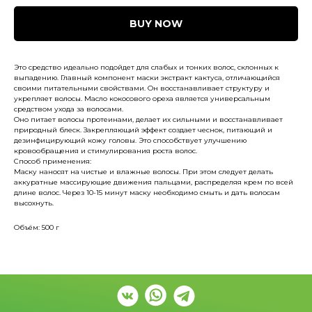
BUY NOW
Это средство идеально подойдет для слабых и тонких волос, склонных к
выпадению. Главный компонент маски экстракт кактуса, отличающийся
своими питательными свойствами. Он восстанавливает структуру и
укрепляет волосы. Масло кокосового ореха является универсальным
средством ухода за волосами.
Оно питает волосы протеинами, делает их сильными и восстанавливает
природный блеск. Закрепляющий эффект создает чеснок, питающий и
дезинфицирующий кожу головы. Это способствует улучшению
кровообращения и стимулирования роста волос.
Способ применения:
Маску наносят на чистые и влажные волосы. При этом следует делать
аккуратные массирующие движения пальцами, распределяя крем по всей
длине волос. Через 10-15 минут маску необходимо смыть и дать волосам
высохнуть.
Объём: 500 г