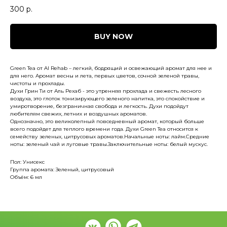
300
р.
BUY NOW
Green Tea от Al Rehab – легкий, бодрящий и освежающий аромат для нее и
для него. Аромат весны и лета, первых цветов, сочной зеленой травы,
чистоты и прохлады.
Духи Грин Ти от Аль Рехаб - это утренняя прохлада и свежесть лесного
воздуха, это глоток тонизирующего зеленого напитка, это спокойствие и
умиротворение, безграничная свобода и легкость. Духи подойдут
любителям свежих, летних и воздушных ароматов.
Однозначно, это великолепный повседневный аромат, который больше
всего подойдет для теплого времени года. Духи Green Tea относится к
семейству зеленых, цитрусовых ароматов.Начальные ноты: лайм.Средние
ноты: зеленый чай и луговые травы.Заключительные ноты: белый мускус.
Пол: Унисекс
Группа аромата: Зеленый, цитрусовый
Объём: 6 мл