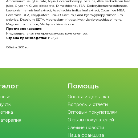
Ammonium lauryl sulfate, Aqua, Cocamidopropyl betaine, Aloe barbadensis leaf
juice, Glycerin, Glycol distearate, Dimethiconol, TEA- Dodecylbenzenesulfonate,
Lawsonia inermis leaf extract, Azadirachta indica leaf extract, Cocamide MEA,
Cocamide DEA, Polyquaternium-39, Parfum, Guar hydroxypropyltrimonium
chloride, Disodium EDTA, Magnesium nitrate, Methylchloroisothiazolinone,
Magnesium chloride, Methylisothiazolinone.
Противопоказания:
Индивидуальная непереносимость компонентов.
Страна производства:
Индия.
Объём: 200 мл
талог
Помощь
овье
Оплата и доставка
дукты
Вопросы и ответы
етика
Оптовым покупателям
Отзывы покупателей
атерапия
Свежие новости
Наша франшиза