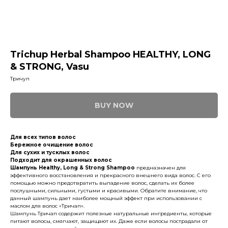
Trichup Herbal Shampoo HEALTHY, LONG
& STRONG, Vasu
Тричуп
BUY NOW
Для всех типов волос
Бережное очищение волос
Для сухих и тусклых волос
Подходит для окрашенных волос
Шампунь Healthy, Long & Strong Shampoo
предназначен для
эффективного восстановления и прекрасного внешнего вида волос. С его
помощью можно предотвратить выпадение волос, сделать их более
послушными, сильными, густыми и красивыми. Обратите внимание, что
данный шампунь дает наиболее мощный эффект при использовании с
маслом для волос «Тричап».
Шампунь Тричап содержит полезные натуральные ингредиенты, которые
питают волосы, смягчают, защищают их. Даже если волосы пострадали от