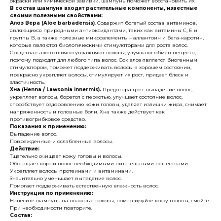
окраски или химической завивки, шампунь поможет восстановить их.
В состав шампуня входят растительные компоненты, известные
своими полезными свойствами:
Алоэ Вера (Aloe barbadensis)
. Содержит богатый состав витаминов,
являющихся природными антиоксидантами, таких как витамины С, Е и
группы В, а также полезные микроэлементы – аллантоин и бета-каротин,
которые являются биологическими стимуляторами для роста волос.
Средства с алоэ отлично увлажняют волосы, улучшают обмен веществ,
поэтому подходят для любого типа волос. Сок алоэ является биогенным
стимулятором, поможет поддерживать волосы в хорошем состоянии,
прекрасно укрепляет волосы, стимулирует их рост, придает блеск и
эластичность.
Хна (Henna / Lawsonia innermis).
Предотвращает выпадение волос,
укрепляет волосы, борется с перхотью, улучшает состояние волос,
способствует оздоровлению кожи головы, удаляет излишки жира, снимает
напряженность и головные боли. Хна также действует как
противогрибковое средство.
Показания к применению:
Выпадение волос.
Поврежденные и ослабленные волосы.
Действие:
Тщательно очищает кожу головы и волосы.
Обогащает корни волос необходимыми питательными веществами.
Укрепляет волосы протеинами и витаминами.
Значительно уменьшает выпадение волос.
Помогает поддерживать естественную влажность волос.
Инструкция по применению:
Нанесите шампунь на влажные волосы, помассируйте кожу головы, смойте.
При необходимости повторите.
Состав: