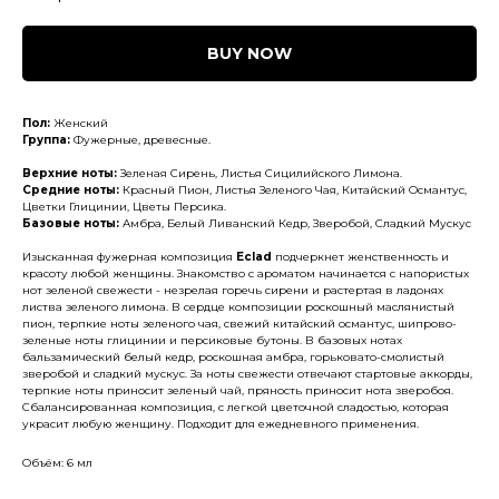
BUY NOW
Пол:
Женский
Группа:
Фужерные, древесные.
Верхние ноты:
Зеленая Сирень, Листья Сицилийского Лимона.
Средние ноты:
Красный Пион, Листья Зеленого Чая, Китайский Османтус,
Цветки Глицинии, Цветы Персика.
Базовые ноты:
Амбра, Белый Ливанский Кедр, Зверобой, Сладкий Мускус
Изысканная фужерная композиция
Eclad
подчеркнет женственность и
красоту любой женщины. Знакомство с ароматом начинается с напористых
нот зеленой свежести - незрелая горечь сирени и растертая в ладонях
листва зеленого лимона. В сердце композиции роскошный маслянистый
пион, терпкие ноты зеленого чая, свежий китайский османтус, шипрово-
зеленые ноты глицинии и персиковые бутоны. В базовых нотах
бальзамический белый кедр, роскошная амбра, горьковато-смолистый
зверобой и сладкий мускус. За ноты свежести отвечают стартовые аккорды,
терпкие ноты приносит зеленый чай, пряность приносит нота зверобоя.
Сбалансированная композиция, с легкой цветочной сладостью, которая
украсит любую женщину. Подходит для ежедневного применения.
Объём: 6 мл