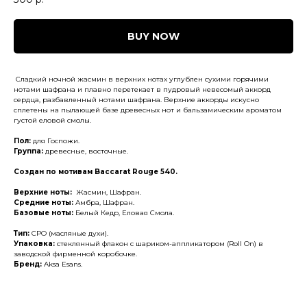
BUY NOW
Сладкий ночной жасмин в верхних нотах углублен сухими горячими
нотами шафрана и плавно перетекает в пудровый невесомый аккорд
сердца, разбавленный нотами шафрана. Верхние аккорды искусно
сплетены на пылающей базе древесных нот и бальзамическим ароматом
густой еловой смолы.
Пол:
для Госпожи.
Группа:
древесные, восточные.
Создан по мотивам Baccarat Rouge 540.
Верхние ноты:
Жасмин, Шафран.
Средние ноты:
Амбра, Шафран.
Базовые ноты:
Белый Кедр, Еловая Смола.
Тип:
CPO (масляные духи).
Упаковка:
стеклянный флакон с шариком-аппликатором (Roll On) в
заводской фирменной коробочке.
Бренд:
Aksa Esans.