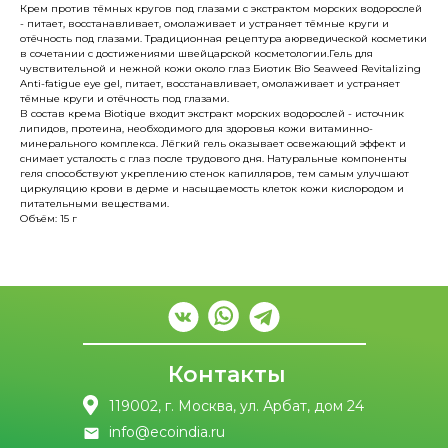
Крем против тёмных кругов под глазами с экстрактом морских водорослей
- питает, восстанавливает, омолаживает и устраняет тёмные круги и
отёчность под глазами. Традиционная рецептура аюрведической косметики
в сочетании с достижениями швейцарской косметологии.Гель для
чувствительной и нежной кожи около глаз Биотик Bio Seaweed Revitalizing
Anti-fatigue eye gel, питает, восстанавливает, омолаживает и устраняет
тёмные круги и отёчность под глазами.
В состав крема Biotique входит экстракт морских водорослей - источник
липидов, протеина, необходимого для здоровья кожи витаминно-
минерального комплекса. Лёгкий гель оказывает освежающий эффект и
снимает усталость с глаз после трудового дня. Натуральные компоненты
геля способствуют укреплению стенок капилляров, тем самым улучшают
циркуляцию крови в дерме и насыщаемость клеток кожи кислородом и
питательными веществами.
Объём: 15 г
Контакты
119002, г. Москва, ул. Арбат, дом 24
info@ecoindia.ru