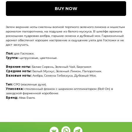
BUY NOW
Затем верхние ноты сметены волной терпкого зеленого лимона и мшистым
ароматом папоротника, на подушке из белого мускуса. В шлейфе аромата
роскошная пудровая амбра, горькие семена и дубовый мох. Гармоничный
аромат обеспечит хорошее настроение и ощущение уюта для Госпожи и не
даст заскучать.
Пол:
для Госпожи.
Группа:
цитрусовые, цветочные.
Верхние ноты:
Белая Сирень, Зеленый Чай, Бергамот.
Средние ноты:
Белый Мускус, Зеленый Лимон, Папоротник.
Базовые ноты:
Амбра, Семена Гибискуса, Дубовый Мох.
Тип:
CPO (масляные духи).
Упаковка:
стеклянный флакон с шариком-аппликатором (Roll On) в
заводской фирменной коробочке.
Бренд:
Aksa Esans.