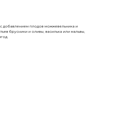
 с добавлением плодов можжевельника и
тьев брусники и оливы, василька или мальвы,
год.