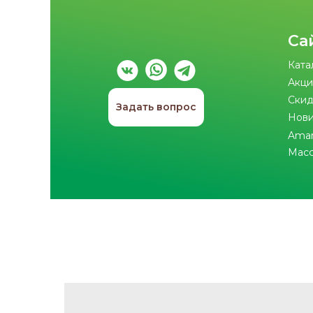
Са
Ката
Акци
Скид
Задать вопрос
Нов
Ama
Мас