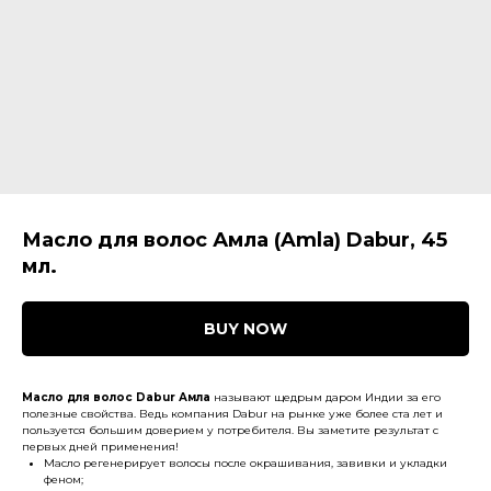
Масло для волос Амла (Amla) Dabur, 45
мл.
BUY NOW
Масло для волос Dabur Амла
называют щедрым даром Индии за его
полезные свойства. Ведь компания Dabur на рынке уже более ста лет и
пользуется большим доверием у потребителя.
Вы заметите результат с
первых дней применения!
Масло регенерирует волосы после окрашивания, завивки и укладки
феном;