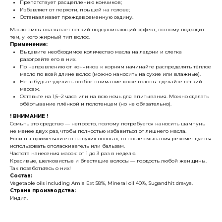
Препятствует расщеплению кончиков;
Избавляет от перхоти, прыщей на голове;
Останавливает преждевременную седину.
Масло амлы оказывает лёгкий подсушивающий эффект, поэтому подходит
тем, у кого жирный тип волос.
Применение:
Выдавите необходимое количество масла на ладони и слегка
разогрейте его в них.
По направлению от кончиков к корням начинайте распределять тёплое
масло по всей длине волос (можно наносить на сухие или влажные).
Не забудьте уделить особое внимание коже головы: сделайте лёгкий
массаж.
Оставьте на 1,5‒2 часа или на всю ночь для впитывания. Можно сделать
обёртывание плёнкой и полотенцем (но не обязательно).
! ВНИМАНИЕ !
Ссмыть это средство — непросто, поэтому потребуется наносить шампунь
не менее двух раз, чтобы полностью избавиться от лишнего масла.
Если вы применяли его на сухих волосах, то после смывания рекомендуется
использовать ополаскиватель или бальзам.
Частота нанесения масок: от 1 до 3 раз в неделю.
Красивые, шелковистые и блестящие волосы — гордость любой женщины.
Так позаботьтесь о них!
Состав:
Vegetable oils including Amla Ext 58%, Mineral oil 40%, Sugandhit dravya.
Страна производства:
Индия.