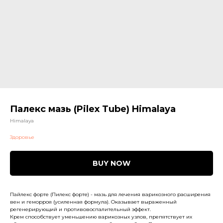
Палекс мазь (Pilex Tube) Himalaya
Himalaya
Здоровье
BUY NOW
Пайлекс форте (Пилекс форте) - мазь для лечения варикозного расширения
вен и геморроя (усиленная формула). Оказывает выраженный
регенерирующий и противовоспалительный эффект.
Крем способствует уменьшению варикозных узлов, препятствует их