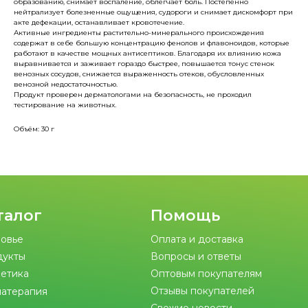
образованию, снимает воспаление, облегчает боль. Постепенно
нейтрализует болезненные ощущения, судороги и снимает дискомфорт при
акте дефекации, останавливает кровотечение.
Активные ингредиенты растительно-минерального происхождения
содержат в себе большую концентрацию фенолов и флавоноидов, которые
работают в качестве мощных антиcептиков. Благодаря их влиянию кожа
выравнивается и заживает гораздо быстрее, повышается тонус стенок
венозных сосудов, снижается выраженность отеков, обусловленных
венозной недостаточностью.
Продукт проверен дерматологами на безопасность, не проходил
тестирование на животных.
Объём: 30 г
талог
Помощь
овье
Оплата и доставка
дукты
Вопросы и ответы
етика
Оптовым покупателям
Отзывы покупателей
атерапия