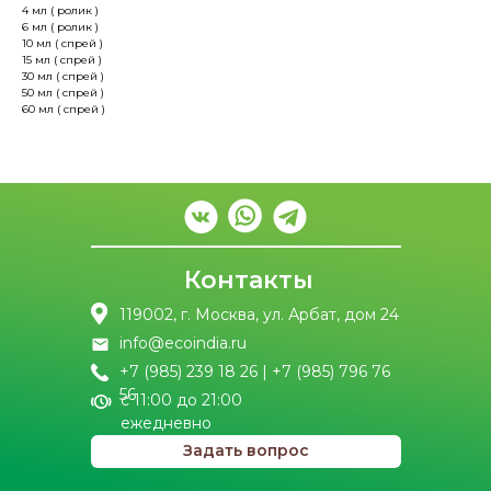
4 мл ( ролик )
6 мл ( ролик )
10 мл ( спрей )
15 мл ( спрей )
30 мл ( спрей )
50 мл ( спрей )
60 мл ( спрей )
Контакты
119002, г. Москва, ул. Арбат, дом 24
info@ecoindia.ru
+7 (985) 239 18 26 | +7 (985) 796 76
56
с 11:00 до 21:00
ежедневно
Задать вопрос