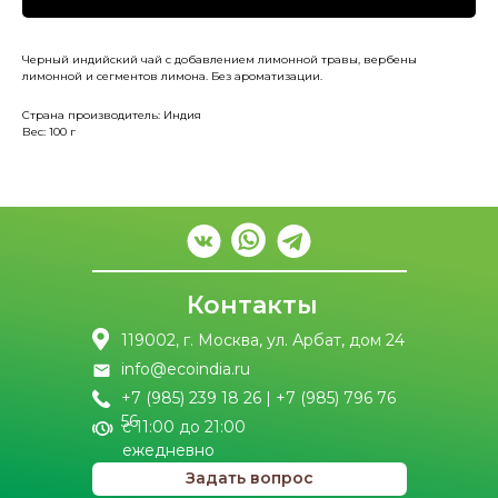
Черный индийский чай с добавлением лимонной травы, вербены
лимонной и сегментов лимона. Без ароматизации.
Страна производитель: Индия
Вес: 100 г
Контакты
119002, г. Москва, ул. Арбат, дом 24
info@ecoindia.ru
+7 (985) 239 18 26 | +7 (985) 796 76
56
с 11:00 до 21:00
ежедневно
Задать вопрос