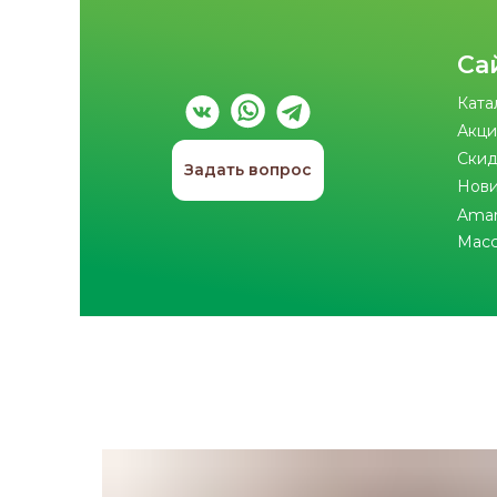
Са
Ката
Акци
Скид
Задать вопрос
Нов
Ama
Мас