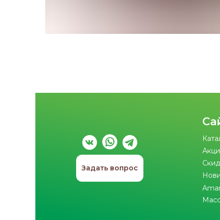
Са
Ката
Акци
Скид
Задать вопрос
Нов
Ama
Мас