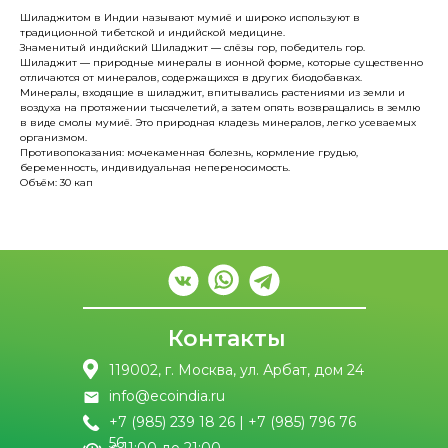
Шиладжитом в Индии называют мумиё и широко используют в
традиционной тибетской и индийской медицине.
Знаменитый индийский Шиладжит ― слёзы гор, победитель гор.
Шиладжит ― природные минералы в ионной форме, которые существенно
отличаются от минералов, содержащихся в других биодобавках.
Минералы, входящие в шиладжит, впитывались растениями из земли и
воздуха на протяжении тысячелетий, а затем опять возвращались в землю
в виде смолы мумиё. Это природная кладезь минералов, легко усеваемых
организмом.
Противопоказания: мочекаменная болезнь, кормление грудью,
беременность, индивидуальная непереносимость.
Объём: 30 кап
Контакты
119002, г. Москва, ул. Арбат, дом 24
info@ecoindia.ru
+7 (985) 239 18 26 | +7 (985) 796 76
56