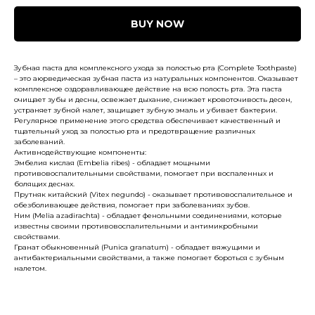
BUY NOW
Зубная паста для комплексного ухода за полостью рта (Complete Toothpaste)
– это аюрведическая зубная паста из натуральных компонентов. Оказывает
комплексное оздоравливающее действие на всю полость рта. Эта паста
очищает зубы и десны, освежает дыхание, снижает кровоточивость десен,
устраняет зубной налет, защищает зубную эмаль и убивает бактерии.
Регулярное применение этого средства обеспечивает качественный и
тщательный уход за полостью рта и предотвращение различных
заболеваний.
Активнодействующие компоненты:
Эмбелия кислая (Embelia ribes) - обладает мощными
противовоспалительными свойствами, помогает при воспаленных и
болящих деснах.
Прутняк китайский (Vitex negundo) - оказывает противовоспалительное и
обезболивающее действия, помогает при заболеваниях зубов.
Ним (Melia azadirachta) - обладает фенольными соединениями, которые
известны своими противовоспалительными и антимикробными
свойствами.
Гранат обыкновенный (Punica granatum) - обладает вяжущими и
антибактериальными свойствами, а также помогает бороться с зубным
налетом.