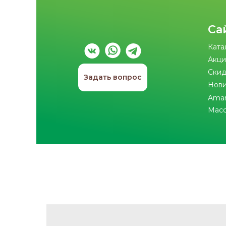
Са
Ката
Акци
Скид
Задать вопрос
Нов
Ama
Мас