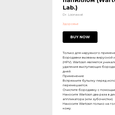
папиллом (Warto
Lab.)
Dr. Loonawat
Здоровье
BUY NOW
Только для наружного примен
Бородавки вызваны вирусной и
(HPV). Wartosin является уни
удаления выступающих бородавок
дней.
Применение
Встряхните бутылку перед испо
перемешается.
Очистите бородавку с помощью
Наносите Wartosin два раза в 
аппликатора (или зубочистки).
Наносите Wartosin только на г
кожу.