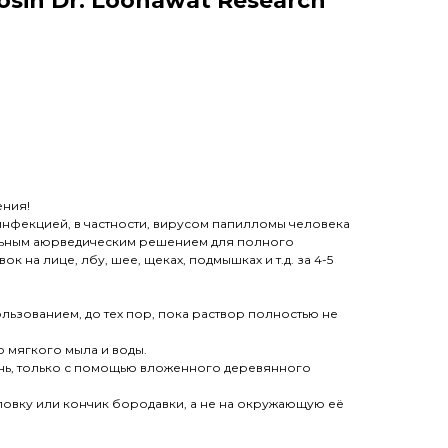
sin Dr. Loonawat Research
ения!
нфекцией, в частности, вирусом папилломы человека
кальным аюрведическим решением для полного
 на лице, лбу, шее, щеках, подмышках и т.д. за 4-5
льзованием, до тех пор, пока раствор полностью не
 мягкого мыла и воды.
день, только с помощью вложенного деревянного
оловку или кончик бородавки, а не на окружающую её