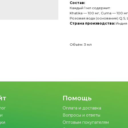
Состав:
Каждый 1 мл содержит:
Khatika — 100 мг, Cuma — 100 мг,
Розовая вода (основание) Q.S,
Страна производства:
Индия
Объём: 3 мл
йт
Помощь
лог
Оплата и доставка
и
Вопросы и ответы
ки
Оптовым покупателям