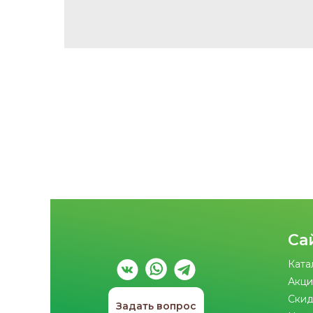
Са
Ката
Акци
Скид
Задать вопрос