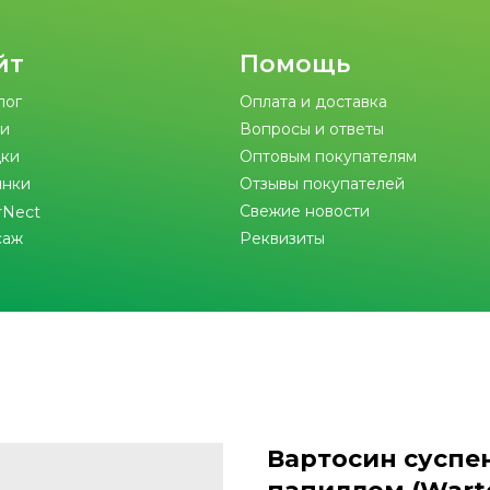
йт
Помощь
лог
Оплата и доставка
и
Вопросы и ответы
ки
Оптовым покупателям
инки
Отзывы покупателей
Свежие новости
rNect
саж
Реквизиты
Вартосин суспен